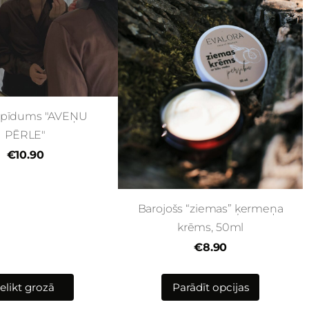
spīdums "AVEŅU
PĒRLE"
€10.90
Barojošs “ziemas” ķermeņa
krēms, 50ml
€8.90
Ielikt grozā
Parādīt opcijas