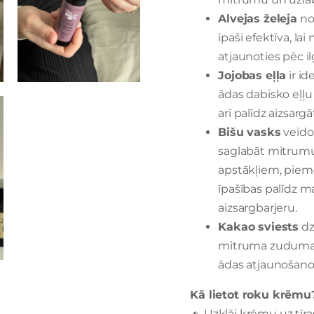
Alvejas želeja
nom
īpaši efektīva, l
atjaunoties pēc i
Jojobas eļļa
ir id
ādas dabisko eļļ
arī palīdz aizsar
Bišu vasks
veido 
saglabāt mitrumu
apstākļiem, piem
īpašības palīdz m
aizsargbarjeru.
Kakao sviests
dz
mitruma zuduma un
ādas atjaunošanos
Kā lietot roku krēmu
🔸 Uzklāj krēmu uz tīr