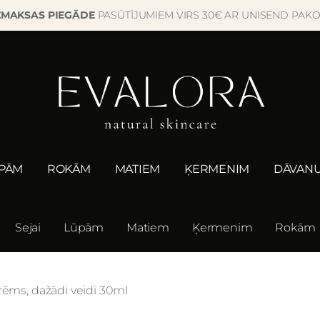
ZMAKSAS PIEGĀDE
PASŪTĪJUMIEM VIRS 30€ AR UNISEND PAK
PĀM
ROKĀM
MATIEM
ĶERMENIM
DĀVANU
Sejai
Lūpām
Matiem
Ķermenim
Rokām
rēms, dažādi veidi 30ml