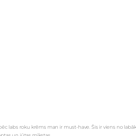
āpēc labs roku krēms man ir must-have. Šis ir viens no labāka
optas un jūtas mīkstas.