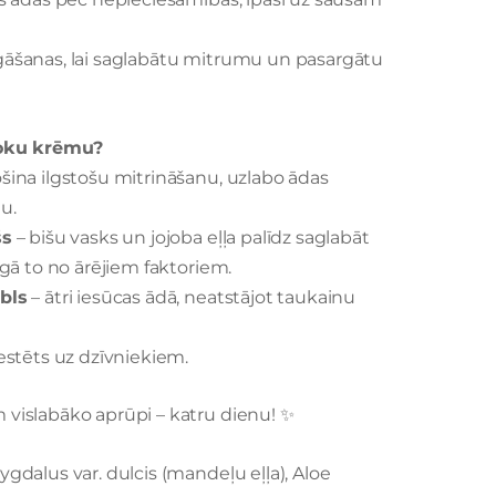
gāšanas, lai saglabātu mitrumu un pasargātu
roku krēmu?
šina ilgstošu mitrināšanu, uzlabo ādas
u.
šs
– bišu vasks un jojoba eļļa palīdz saglabāt
rgā to no ārējiem faktoriem.
bls
– ātri iesūcas ādā, neatstājot taukainu
estēts uz dzīvniekiem.
 vislabāko aprūpi – katru dienu! ✨
dalus var. dulcis (mandeļu eļļa), Aloe