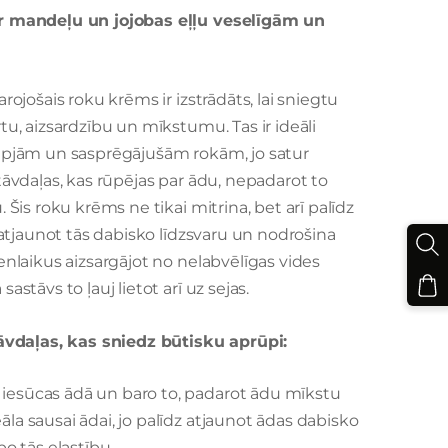
 mandeļu un jojobas eļļu veselīgām un
ojošais roku krēms ir izstrādāts, lai sniegtu
u, aizsardzību un mīkstumu. Tas ir ideāli
pjām un sasprēgājušām rokām, jo satur
āvdaļas, kas rūpējas par ādu, nepadarot to
Šis roku krēms ne tikai mitrina, bet arī palīdz
 atjaunot tās dabisko līdzsvaru un nodrošina
nlaikus aizsargājot no nelabvēlīgas vides
stāvs to ļauj lietot arī uz sejas.
āvdaļas, kas sniedz būtisku aprūpi:
i iesūcas ādā un baro to, padarot ādu mīkstu
eāla sausai ādai, jo palīdz atjaunot ādas dabisko
o tās elastību.