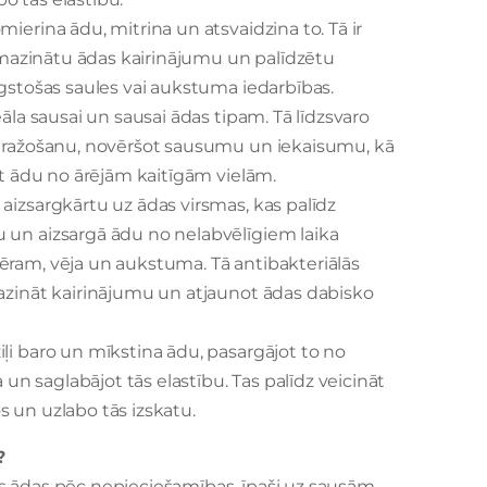
ierina ādu, mitrina un atsvaidzina to. Tā ir
ai mazinātu ādas kairinājumu un palīdzētu
lgstošas saules vai aukstuma iedarbības.
eāla sausai un sausai ādas tipam. Tā līdzsvaro
u ražošanu, novēršot sausumu un iekaisumu, kā
gāt ādu no ārējām kaitīgām vielām.
aizsargkārtu uz ādas virsmas, kas palīdz
 un aizsargā ādu no nelabvēlīgiem laika
ēram, vēja un aukstuma. Tā antibakteriālās
azināt kairinājumu un atjaunot ādas dabisko
iļi baro un mīkstina ādu, pasargājot to no
 saglabājot tās elastību. Tas palīdz veicināt
 un uzlabo tās izskatu.
?
as ādas pēc nepieciešamības, īpaši uz sausām