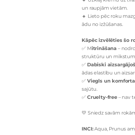
un raupjām vietām.
🔸 Lieto pēc roku maz
ādu no izžūšanas.
Kāpēc izvēlēties šo 
✅ M
itrināšana
– nodro
struktūru un mīkstum
✅
Dabiski aizsargājo
ādas elastību un aizsa
✅
Viegls un komforta
sajūtu.
✅
Cruelty-free
– nav t
💛 Sniedz savām rokām
INCI:
Aqua, Prunus amyg