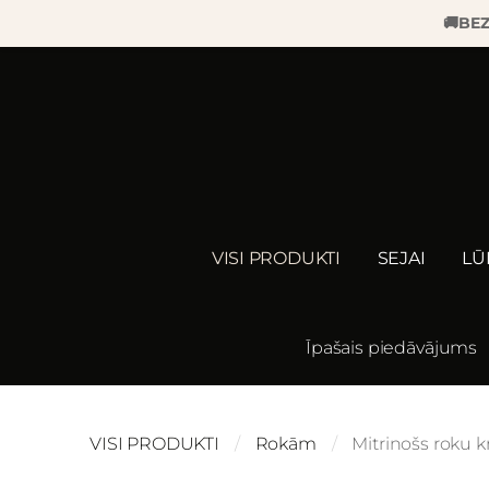
🚚
BE
VISI PRODUKTI
SEJAI
LŪ
Īpašais piedāvājums
VISI PRODUKTI
Rokām
Mitrinošs roku k