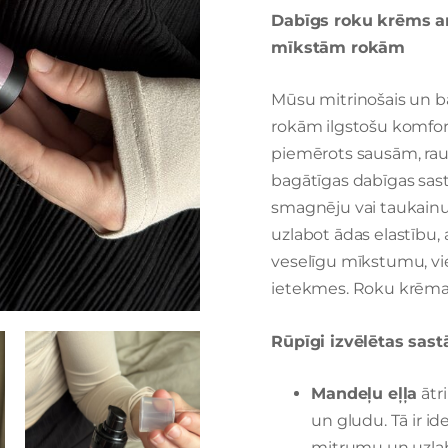
Dabīgs roku krēms ar
mīkstām rokām
Mūsu mitrinošais un bar
rokām ilgstošu komfort
piemērots sausām, rau
bagātīgas dabīgas sast
smagnēju vai taukainu. 
uzlabot ādas elastību,
veselīgu mīkstumu, vie
ietekmes. Roku krēma sa
Rūpīgi izvēlētas sast
Mandeļu eļļa
ātr
un gludu. Tā ir id
mitrumu un uzlab