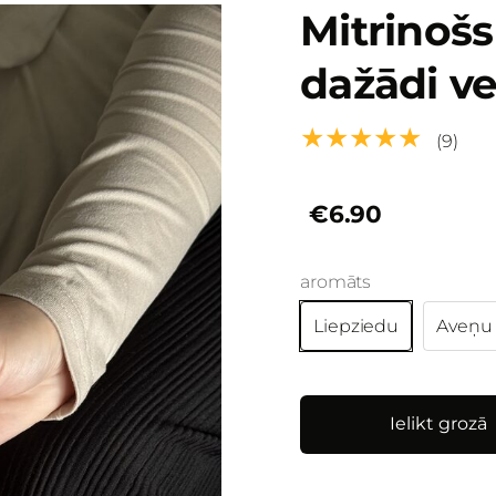
Mitrinoš
dažādi ve
★★★★★
(9)
€6.90
aromāts
Liepziedu
Aveņu
Ielikt grozā