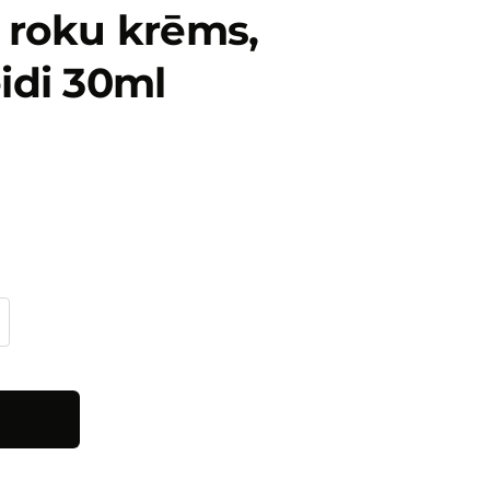
s roku krēms,
idi 30ml