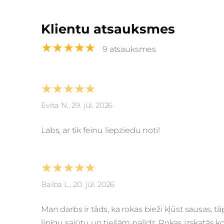
Klientu atsauksmes
★★★★★
9 atsauksmes
★★★★★
Evita N., 29. jūl. 2026
Labs, ar tik feinu liepziedu noti!
★★★★★
Baiba L., 20. jūl. 2026
Man darbs ir tāds, ka rokas bieži kļūst sausas, t
lipīgu sajūtu un tiešām palīdz. Rokas izskatās k