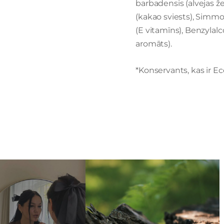
barbadensis (alvejas ž
(kakao sviests), Simmo
(E vitamīns), Benzylal
aromāts).
*Konservants, kas ir Ec