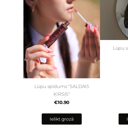
Lūpu 
Lūpu spīdums "SALDAIS
ĶIRSIS"
€10.90
Ielikt grozā