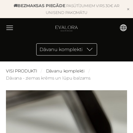
BEZMAKSAS PIEGĀDE
🚚
PASŪTĪJUMIEM VIRS 30€ AR
×
UNISEND PAKOMĀTU
Dāvanu komplekti
VISI PRODUKTI
Dāvanu komplekti
Dāvana - ziemas krēms un lūpu balzams