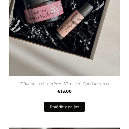
Dāvana - roku krēms 50ml un lūpu balzams
€13.00
Parādīt opcijas