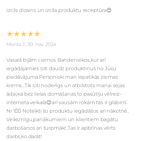
Izcils dizains un izcila produktu receptūra😍
★★★★★
Monta J., 30. nov. 2024
Vasarā bijām ciemos Bandeniekos,kur arī
iegādājamies ļoti daudz produktiņus no Jūsu
piedāvājuma.Personiski man iepatikās ziemas
krems...Tik ļoti noderīgs un atbilstošs manai sejas
ādai,ka bez lielas domāšanas to pasūtīju vēlreiz-
interneta veikalā😉arī sausām rokām tas ir glābiņš
Nr.1👌🏻 Noteikti šo produktu iegādāšos arī nākotnē..
Veiksmīgu,panākumiem un klientiem bagātu
darbošanos arī turpmāk!..Tas ir apbrīnas vērts
darbs,ko darāt!