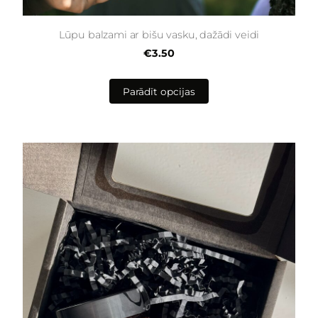
Lūpu balzami ar bišu vasku, dažādi veidi
€3.50
Parādīt opcijas