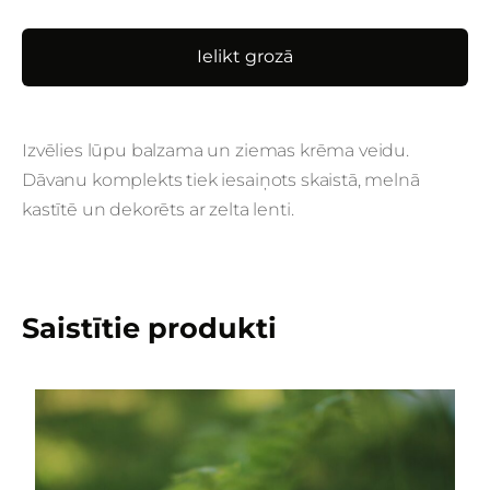
Ielikt grozā
Izvēlies lūpu balzama un ziemas krēma veidu.
Dāvanu komplekts tiek iesaiņots skaistā, melnā
kastītē un dekorēts ar zelta lenti.
Saistītie produkti