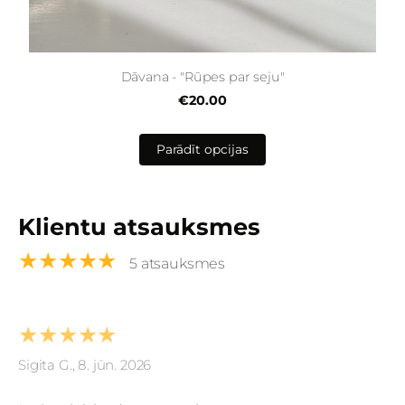
Dāvana - "Rūpes par seju"
€20.00
Parādīt opcijas
Klientu atsauksmes
★★★★★
5 atsauksmes
★★★★★
Sigita G., 8. jūn. 2026