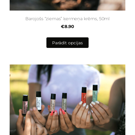
Barojošs “ziemas” ķermeņa krēms, 50ml
€8.90
Parādīt opcijas